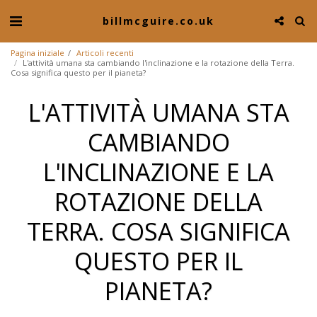
billmcguire.co.uk
Pagina iniziale
Articoli recenti
L'attività umana sta cambiando l'inclinazione e la rotazione della Terra.
Cosa significa questo per il pianeta?
L'ATTIVITÀ UMANA STA
CAMBIANDO
L'INCLINAZIONE E LA
ROTAZIONE DELLA
TERRA. COSA SIGNIFICA
QUESTO PER IL
PIANETA?